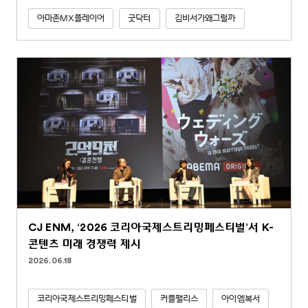
아마존MX플레이어
굿닥터
김비서가왜그럴까
CJ ENM, ‘2026 코리아국제스트리밍페스티벌’서 K-
콘텐츠 미래 경쟁력 제시
2026.06.18
코리아국제스트리밍페스티벌
커플팰리스
아이엠복서