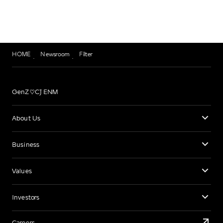
HOME
Newsroom
Filter
GenZ♡CJ ENM
About Us
Business
Values
Investors