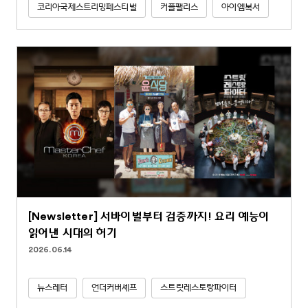
코리아국제스트리밍페스티벌
커플팰리스
아이엠복서
[Newsletter] 서바이벌부터 검증까지! 요리 예능이
읽어낸 시대의 허기
2026.06.14
뉴스레터
언더커버셰프
스트릿레스토랑파이터