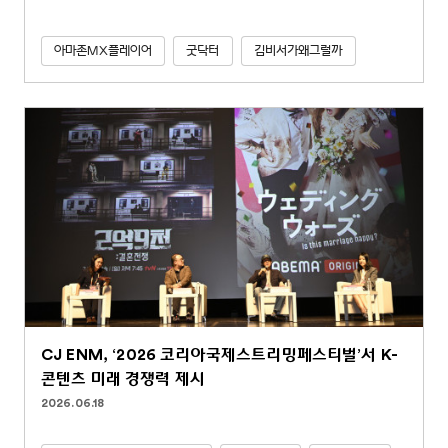
아마존MX플레이어
굿닥터
김비서가왜그럴까
CJ ENM, ‘2026 코리아국제스트리밍페스티벌’서 K-
콘텐츠 미래 경쟁력 제시
2026.06.18