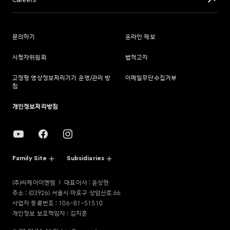
Careers
문의하기
온라인 제보
시청자위원회
법적고지
고정형 영상정보처리기기 운영/관리 방
이메일무단수집거부
침
개인정보처리방침
Family Site
Subsidiaries
(주)씨제이이엔엠
대표이사 : 윤상현
주소 : (03926) 서울시 마포구 상암산로 66
사업자 등록번호 : 106-81-51510
개인정보 보호책임자 : 김지훈