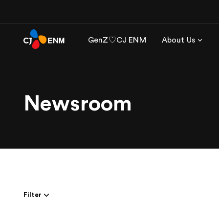
GenZ♡CJ ENM
About Us
Newsroom
Filter