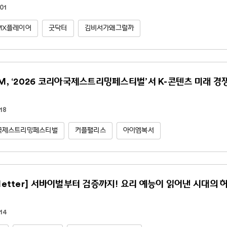
01
MX플레이어
굿닥터
김비서가왜그럴까
NM, ‘2026 코리아국제스트리밍페스티벌’서 K-콘텐츠 미래 경
18
국제스트리밍페스티벌
커플팰리스
아이엠복서
sletter] 서바이벌부터 검증까지! 요리 예능이 읽어낸 시대의 
14