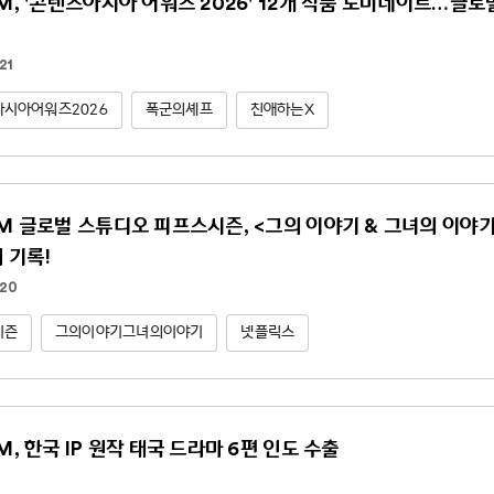
NM, '콘텐츠아시아 어워즈 2026' 12개 작품 노미네이트…글
21
시아어워즈2026
폭군의셰프
친애하는X
NM 글로벌 스튜디오 피프스시즌, <그의 이야기 & 그녀의 이야기(Hi
위 기록!
.20
시즌
그의이야기그녀의이야기
넷플릭스
M, 한국 IP 원작 태국 드라마 6편 인도 수출