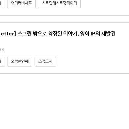
터
언더커버셰프
스트릿레스토랑파이터
letter] 스크린 밖으로 확장된 이야기, 영화 IP의 재발견
14
터
오싹한연애
조각도시