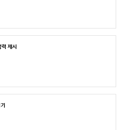
쟁력 제시
허기