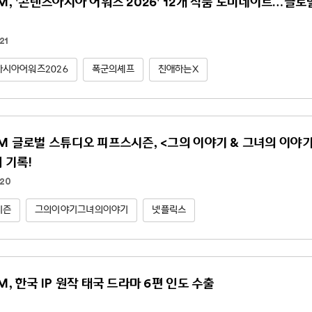
NM, '콘텐츠아시아 어워즈 2026' 12개 작품 노미네이트…글
21
시아어워즈2026
폭군의셰프
친애하는X
NM 글로벌 스튜디오 피프스시즌, <그의 이야기 & 그녀의 이야기(Hi
위 기록!
.20
시즌
그의이야기그녀의이야기
넷플릭스
M, 한국 IP 원작 태국 드라마 6편 인도 수출