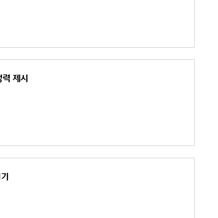
쟁력 제시
허기