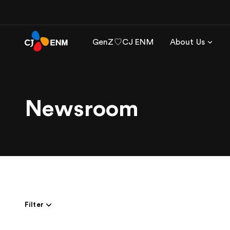
GenZ♡CJ ENM
About Us
Newsroom
Filter