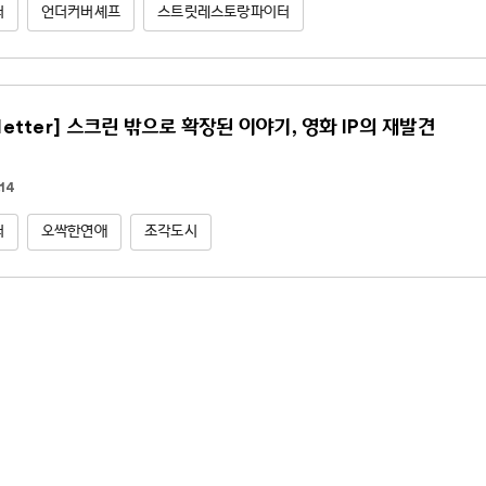
터
언더커버셰프
스트릿레스토랑파이터
letter] 스크린 밖으로 확장된 이야기, 영화 IP의 재발견
14
터
오싹한연애
조각도시