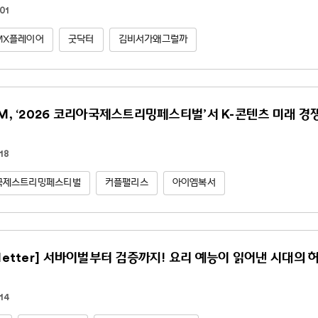
01
MX플레이어
굿닥터
김비서가왜그럴까
NM, ‘2026 코리아국제스트리밍페스티벌’서 K-콘텐츠 미래 경
18
국제스트리밍페스티벌
커플팰리스
아이엠복서
sletter] 서바이벌부터 검증까지! 요리 예능이 읽어낸 시대의 
14