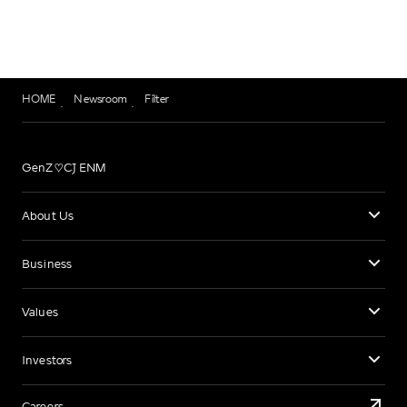
HOME
Newsroom
Filter
GenZ♡CJ ENM
About Us
Business
Values
Investors