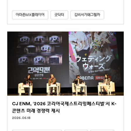
아마존MX플레이어
굿닥터
김비서가왜그럴까
CJ ENM, ‘2026 코리아국제스트리밍페스티벌’서 K-
콘텐츠 미래 경쟁력 제시
2026.06.18