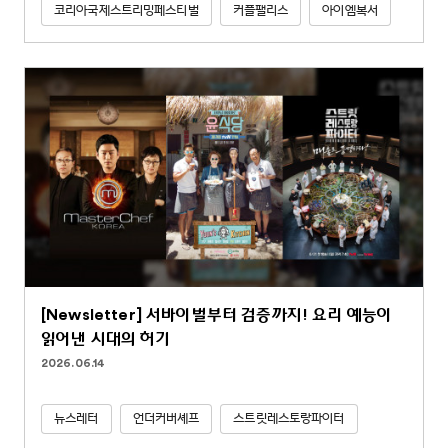
코리아국제스트리밍페스티벌
커플팰리스
아이엠복서
[Newsletter] 서바이벌부터 검증까지! 요리 예능이
읽어낸 시대의 허기
2026.06.14
뉴스레터
언더커버셰프
스트릿레스토랑파이터