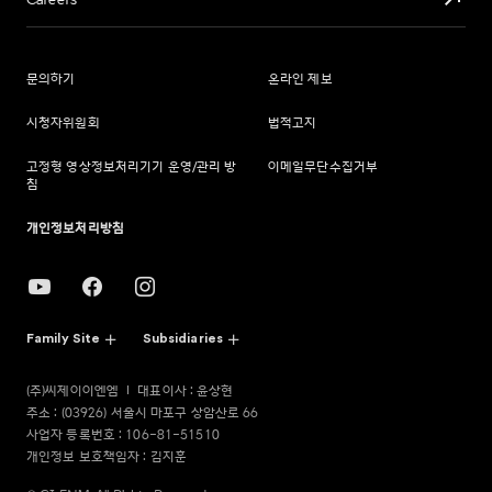
Careers
문의하기
온라인 제보
시청자위원회
법적고지
고정형 영상정보처리기기 운영/관리 방
이메일무단수집거부
침
개인정보처리방침
Family Site
Subsidiaries
(주)씨제이이엔엠
대표이사 : 윤상현
주소 : (03926) 서울시 마포구 상암산로 66
사업자 등록번호 : 106-81-51510
개인정보 보호책임자 : 김지훈