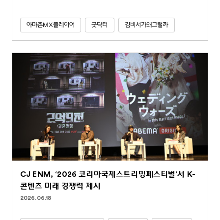
아마존MX플레이어
굿닥터
김비서가왜그럴까
CJ ENM, ‘2026 코리아국제스트리밍페스티벌’서 K-
콘텐츠 미래 경쟁력 제시
2026.06.18