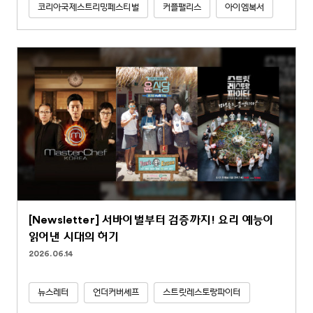
코리아국제스트리밍페스티벌
커플팰리스
아이엠복서
[Newsletter] 서바이벌부터 검증까지! 요리 예능이
읽어낸 시대의 허기
2026.06.14
뉴스레터
언더커버셰프
스트릿레스토랑파이터