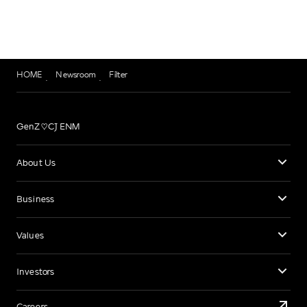
HOME
Newsroom
Filter
GenZ♡CJ ENM
About Us
Business
Values
Investors