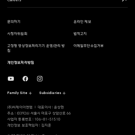
Careers
문의하기
온라인 제보
시청자위원회
법적고지
고정형 영상정보처리기기 운영/관리 방
이메일무단수집거부
침
개인정보처리방침
Family Site
Subsidiaries
(주)씨제이이엔엠
대표이사 : 윤상현
주소 : (03926) 서울시 마포구 상암산로 66
사업자 등록번호 : 106-81-51510
개인정보 보호책임자 : 김지훈