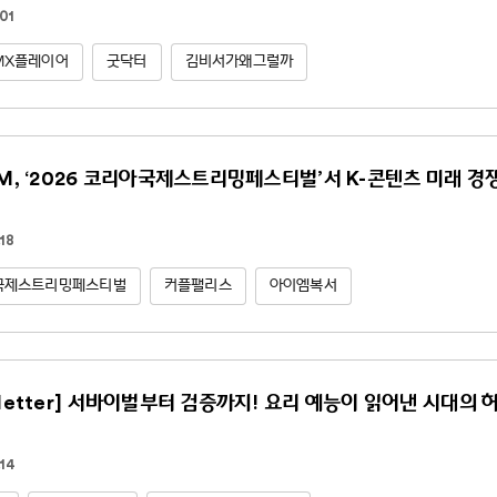
01
MX플레이어
굿닥터
김비서가왜그럴까
NM, ‘2026 코리아국제스트리밍페스티벌’서 K-콘텐츠 미래 경
18
국제스트리밍페스티벌
커플팰리스
아이엠복서
sletter] 서바이벌부터 검증까지! 요리 예능이 읽어낸 시대의 
14