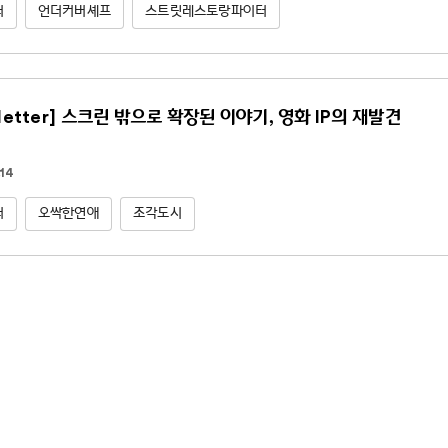
터
언더커버셰프
스트릿레스토랑파이터
letter] 스크린 밖으로 확장된 이야기, 영화 IP의 재발견
14
터
오싹한연애
조각도시