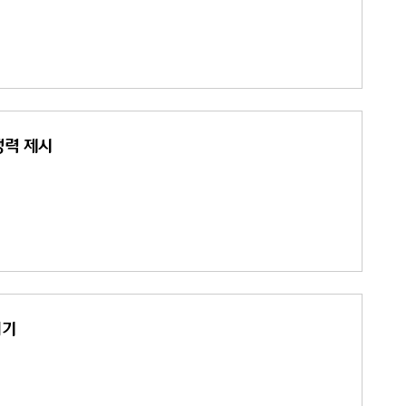
쟁력 제시
허기