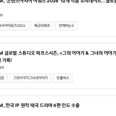
NM, '콘텐츠아시아 어워즈 2026' 12개 작품 노미네이트…글
21
시아어워즈2026
폭군의셰프
친애하는X
NM 글로벌 스튜디오 피프스시즌, <그의 이야기 & 그녀의 이야기(Hi
위 기록!
.20
시즌
그의이야기그녀의이야기
넷플릭스
M, 한국 IP 원작 태국 드라마 6편 인도 수출