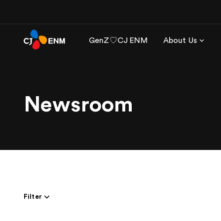
GenZ♡CJ ENM
About Us
Newsroom
Filter