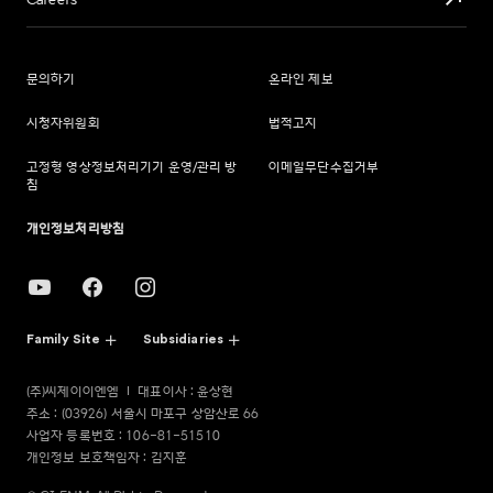
Careers
문의하기
온라인 제보
시청자위원회
법적고지
고정형 영상정보처리기기 운영/관리 방
이메일무단수집거부
침
개인정보처리방침
Family Site
Subsidiaries
(주)씨제이이엔엠
대표이사 : 윤상현
주소 : (03926) 서울시 마포구 상암산로 66
사업자 등록번호 : 106-81-51510
개인정보 보호책임자 : 김지훈