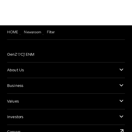
HOME
Newsroom
Filter
GenZ♡CJ ENM
About Us
Business
Values
Investors