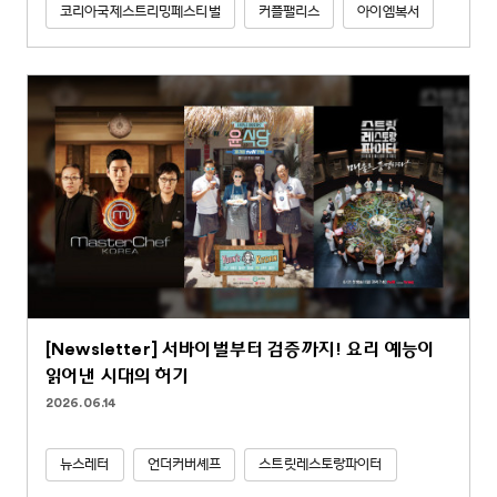
코리아국제스트리밍페스티벌
커플팰리스
아이엠복서
[Newsletter] 서바이벌부터 검증까지! 요리 예능이
읽어낸 시대의 허기
2026.06.14
뉴스레터
언더커버셰프
스트릿레스토랑파이터