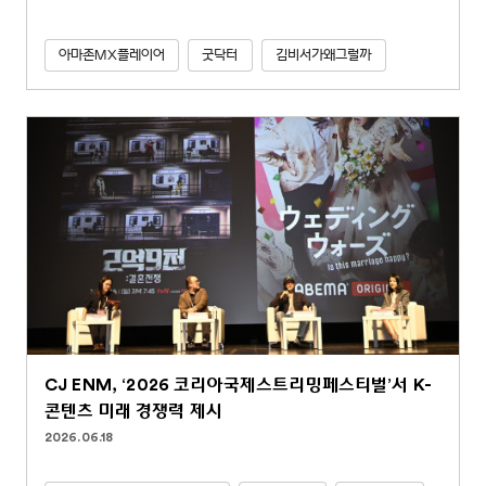
아마존MX플레이어
굿닥터
김비서가왜그럴까
CJ ENM, ‘2026 코리아국제스트리밍페스티벌’서 K-
콘텐츠 미래 경쟁력 제시
2026.06.18