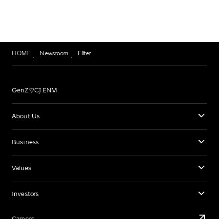
HOME
Newsroom
Filter
GenZ♡CJ ENM
About Us
Business
Values
Investors