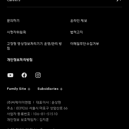
Careers
문의하기
온라인 제보
시청자위원회
법적고지
고정형 영상정보처리기기 운영/관리 방
이메일무단수집거부
침
개인정보처리방침
Family Site
Subsidiaries
(주)씨제이이엔엠
대표이사 : 윤상현
주소 : (03926) 서울시 마포구 상암산로 66
사업자 등록번호 : 106-81-51510
개인정보 보호책임자 : 김지훈