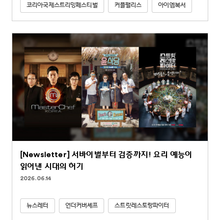
코리아국제스트리밍페스티벌
커플팰리스
아이엠복서
[Newsletter] 서바이벌부터 검증까지! 요리 예능이
읽어낸 시대의 허기
2026.06.14
뉴스레터
언더커버셰프
스트릿레스토랑파이터