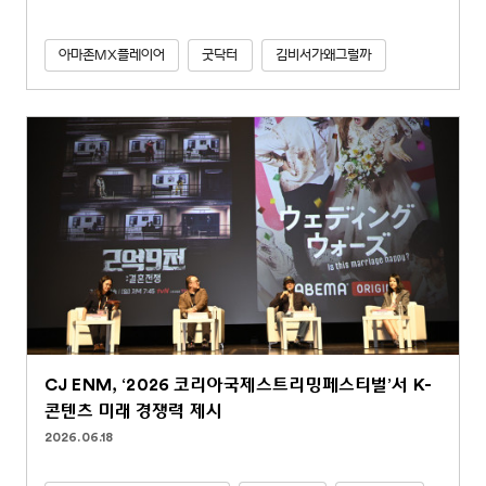
아마존MX플레이어
굿닥터
김비서가왜그럴까
CJ ENM, ‘2026 코리아국제스트리밍페스티벌’서 K-
콘텐츠 미래 경쟁력 제시
2026.06.18