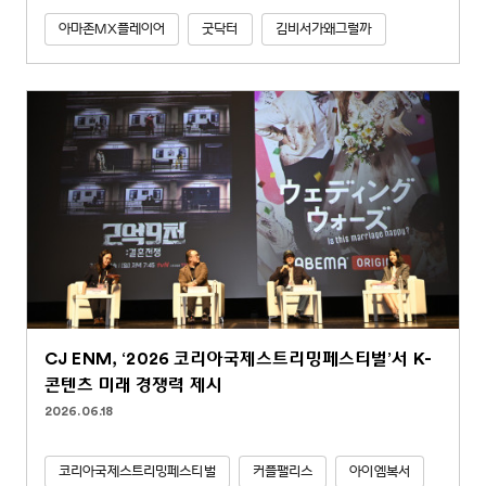
아마존MX플레이어
굿닥터
김비서가왜그럴까
CJ ENM, ‘2026 코리아국제스트리밍페스티벌’서 K-
콘텐츠 미래 경쟁력 제시
2026.06.18
코리아국제스트리밍페스티벌
커플팰리스
아이엠복서