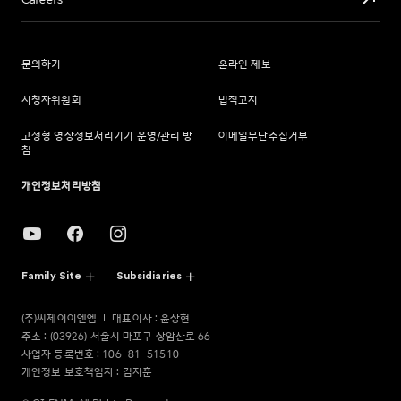
Careers
문의하기
온라인 제보
시청자위원회
법적고지
고정형 영상정보처리기기 운영/관리 방
이메일무단수집거부
침
개인정보처리방침
Family Site
Subsidiaries
(주)씨제이이엔엠
대표이사 : 윤상현
주소 : (03926) 서울시 마포구 상암산로 66
사업자 등록번호 : 106-81-51510
개인정보 보호책임자 : 김지훈