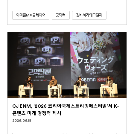
아마존MX플레이어
굿닥터
김비서가왜그럴까
CJ ENM, ‘2026 코리아국제스트리밍페스티벌’서 K-
콘텐츠 미래 경쟁력 제시
2026.06.18