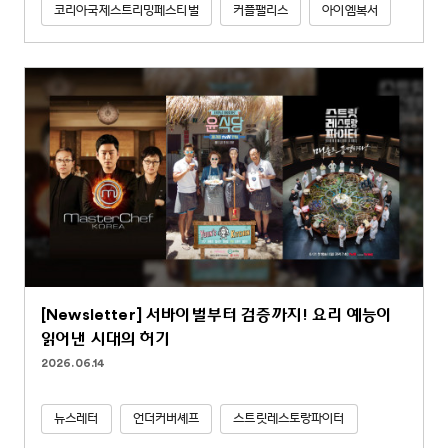
코리아국제스트리밍페스티벌
커플팰리스
아이엠복서
[Newsletter] 서바이벌부터 검증까지! 요리 예능이
읽어낸 시대의 허기
2026.06.14
뉴스레터
언더커버셰프
스트릿레스토랑파이터