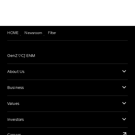
HOME
Newsroom
Filter
GenZ♡CJ ENM
About Us
Business
Values
Investors