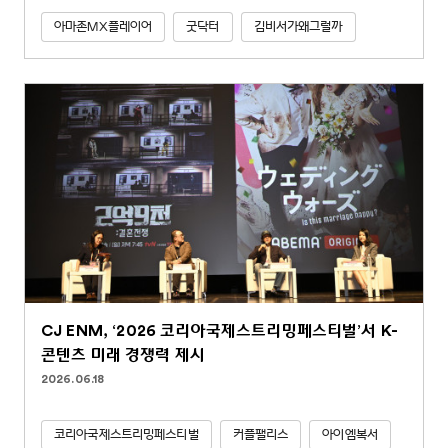
아마존MX플레이어
굿닥터
김비서가왜그럴까
CJ ENM, ‘2026 코리아국제스트리밍페스티벌’서 K-
콘텐츠 미래 경쟁력 제시
2026.06.18
코리아국제스트리밍페스티벌
커플팰리스
아이엠복서