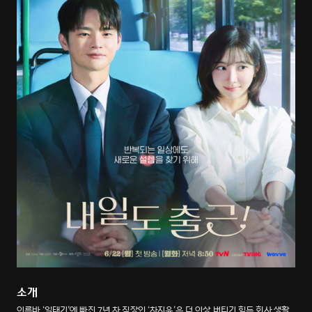
소개
이른바 ‘일태기’에 빠진 7년 차 직장인 ‘차지윤’은 더 이상 버티기 힘든 회사 생활