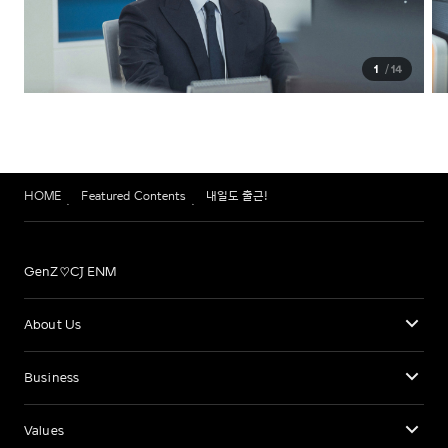
1
14
HOME
Featured Contents
내일도 출근!
GenZ♡CJ ENM
About Us
Business
Values