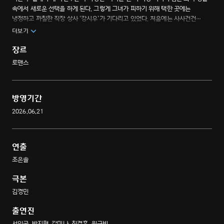
속에서 새로운 선택을 하게 된다. 그렇게 그녀가 피하기 위해 택한 곳에는
냉정하고 까칠한 직장 상사 ‘강시우’가 기다리고 있었다. 처음에는 사사건건
부딪히지만, 함께 프로젝트를 수행하고 직장 생활의 고비를 헤쳐 나가면서 두
더보기
사람은 점차 서로에게 없어서는 안 될 존재가 되어간다. 일상적 권태기에
시달리던 7년 차 직장인의 설렘 ON! 일도 사랑도 최선을 다하는 오피스 로맨스.
장르
로맨스
방영기간
2026.06.21
연출
조은솔
극본
김경민
출연진
서인국, 박지현, 강미나, 최경훈, 원규빈