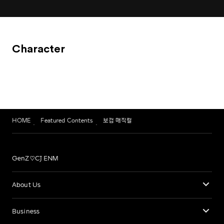
Character
HOME
Featured Contents
보검 매직컬
GenZ♡CJ ENM
About Us
Business