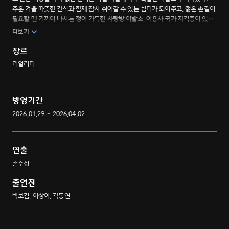
추운 겨울 따뜻한 간식과 함께 잠시 쉬어갈 수 있는 쉼터가 되어주고, 젊은 손길이
필요할 땐 기꺼이 나서는 정이 가득한 사랑방 이발소. 이용사 국가 자격증이 있는
박보검과 그의 찐친 이상이, 곽동연이 외딴 시골 마을에서 머리와 마음을 함께
더보기
다듬어주는 특별한 헤어샵 운영기.
장르
리얼리티
방영기간
2026.01.29 ~ 2026.04.02
연출
손수정
출연진
박보검, 이상이, 곽동연