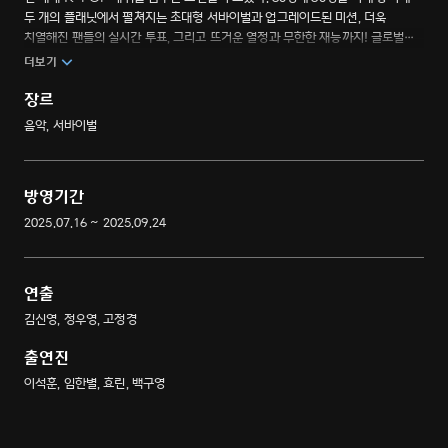
두 개의 플래닛에서 펼쳐지는 초대형 서바이벌과 업그레이드된 미션, 더욱
치열해진 팬들의 실시간 투표, 그리고 뜨거운 열정과 무한한 재능까지! 글로벌
팬덤이 직접 데뷔시키고 최정상에 올리는 보이그룹 월드 스케일 프로젝트.
더보기
장르
음악, 서바이벌
방영기간
2025.07.16 ~ 2025.09.24
연출
김신영, 정우영, 고정경
출연진
이석훈, 임한별, 효린, 백구영