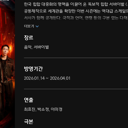
한국 힙합 대중화의 명맥을 이끌어 온 독보적 힙합 서바이벌 <
공동제작으로 세계관을 확장한 이번 시즌에는 역대급 스케일의
서사가 함께 공개된다. 국적과 언어, 연령 등의 구분 없는 다
더욱 확장된 규모와 막강한 라인업으로 귀환한 대한민국 대표 
더보기
장르
음악, 서바이벌
방영기간
2026.01.14 ~ 2026.04.01
연출
최효진, 박소정, 이미경
극본