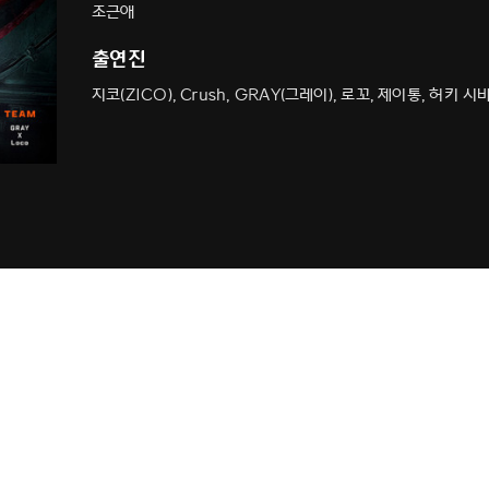
조근애
출연진
지코(ZICO), Crush, GRAY(그레이), 로꼬, 제이통, 허키 시바