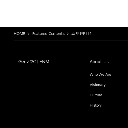
HOME
Featured Contents
쇼미더머니12
GenZ♡CJ ENM
About Us
Who We Are
Visionary
Culture
History