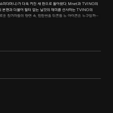
쇼미더머니>가 더욱 커진 새 판으로 돌아왔다. Mnet과 TVING의
 본편과 더불어 필터 없는 날것의 재미를 선사하는 TVING의
채로운 참가자들의 향연 속, 힙합씬을 뒤흔들 뉴 아이콘은 누구일까?
힙합 서바이벌 열두 번째 시즌.