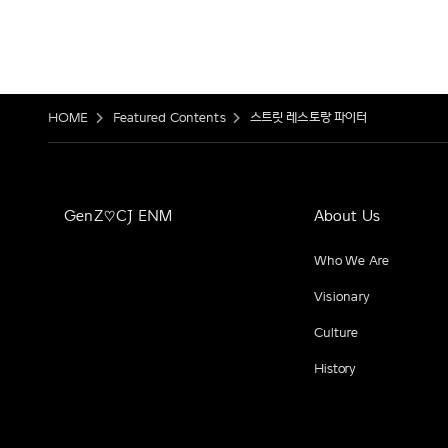
HOME
Featured Contents
스트릿 레스토랑 파이터
GenZ♡CJ ENM
About Us
Who We Are
Visionary
Culture
History