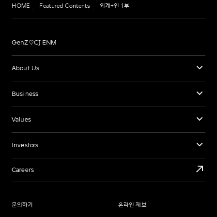
HOME
Featured Contents
외계+인 1부
GenZ♡CJ ENM
About Us
Business
Values
Investors
Careers
문의하기
온라인 제보