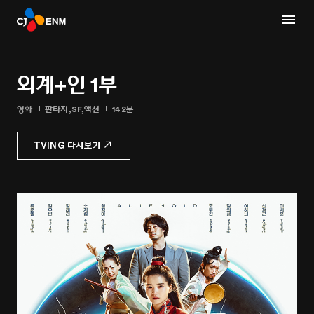
외계+인 1부
영화
판타지,SF,액션
142분
TVING 다시보기