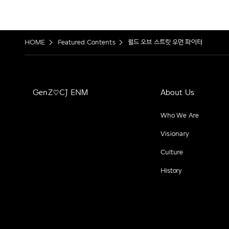
HOME
Featured Contents
월드 오브 스트릿 우먼 파이터
GenZ♡CJ ENM
About Us
Who We Are
Visionary
Culture
History