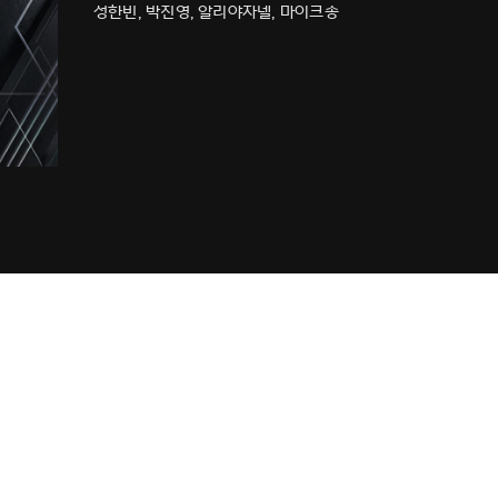
성한빈, 박진영, 알리야자넬, 마이크송