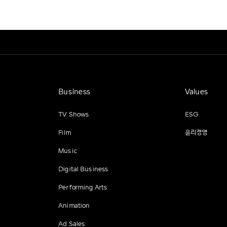
Business
Values
TV Shows
ESG
Film
윤리경영
Music
Digital Business
Performing Arts
Animation
Ad Sales