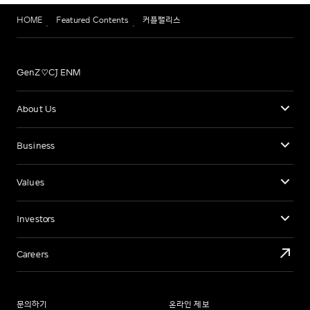
HOME
Featured Contents
커플팰리스
GenZ♡CJ ENM
About Us
Business
Values
Investors
Careers
문의하기
온라인 제보