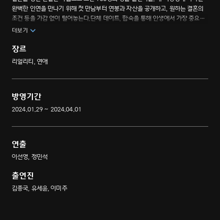
완벽한 인연을 만나기 위해 첫 만남부터 연봉과 자산을 공개하고, 원하는 결혼의
조건 등을 가감 없이 털어놓는다.단체 데이트, 합숙을 통해 인생에서 가장 중요한
인연을 찾기 위한 대규모 웨딩 프로젝트가 시작된다. 완벽한 결혼을 위한 초대형
더보기
커플 매칭 서바이벌.
장르
리얼리티, 연애
방영기간
2024.01.29 ~ 2024.04.01
연출
이선영, 정민석
출연진
김종국, 유세윤, 이미주