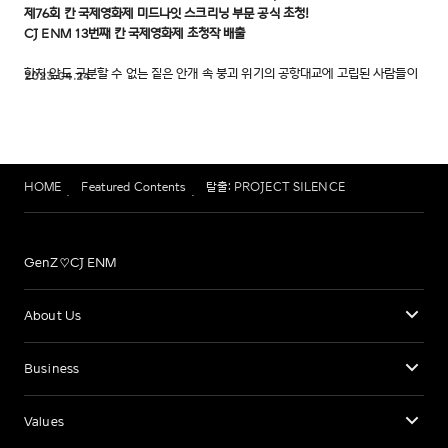
제76회 칸 국제영화제 미드나잇 스크리닝 부문 공식 초청!
CJ ENM 13번째 칸 국제영화제 초청작 배출
한치 앞도 구분할 수 없는 짙은 안개 속 붕괴 위기의 공항대교에 고립된 사람들이
2023.04.24
예기치 못한 연쇄 재난으로부터 살아남기 위해 극한의 사투를 벌이는 이야기를
담은 영화 <탈출: PROJECT SILENCE>가 오는 제76회 칸 국제영화제에
초청됐다.
현지시간 4월 24일(월) 오후 제76회 칸 국제영화제 집행위원회는 <탈출:
HOME
Featured Contents
탈출: PROJECT SILENCE
PROJECT SILENCE>가 비경쟁 부문의 미드나잇 스크리닝에 초청되었다고
공식 발표했다. <탈출: PROJECT SILENCE>가 초청된 미드나잇 스크리닝은
액션, 스릴러, 느와르, 판타지, 호러와 같은 장르 영화 중 작품성과 대중성을
겸비한 소수의 작품을 엄선해 상영된다.
GenZ♡CJ ENM
<탈출: PROJECT SILENCE>는 한국 판타지 영화의 새로운 지평을 연 천만
영화 시리즈 <신과함께>의 김용화 감독이 제작을 맡고, <족구왕><범죄의 여왕><
소공녀> 등 기발한 독립영화를 기획하고 제작한 광화문시네마의 대표이자 <
About Us
굿바이 싱글> 로 흥행성과 연출력을 인정받은 김태곤 감독이 연출을 맡아 기대를
모은다. 각본과 감독을 맡은 <탈출: PROJECT SILENCE>를 통해 처음으로 칸
Business
국제영화제에 초청된 김태곤 감독은 “칸 국제영화제에 초청되어 정말 기쁘다.
영화의 투자 배급을 맡은 CJ ENM은 <탈출: PROJECT SILENCE>가 제76회
영화인의 한사람으로서 영광으로 생각한다. <탈출: PROJECT SILENCE>가 칸
칸 국제영화제에 초청되며 국내 투자배급사 가운데 가장 많은 13편의 작품을 칸
국제영화제에서 좋은 반응 얻기를 기대한다”라며 뜻깊은 소감을 밝혔다. 이어
국제영화제에 진출시키는 영광을 안았다. 앞서 CJ ENM은 <달콤한 인생>
Values
제작을 맡은 김용화 감독은 “칸 국제영화제에 초청받은 것을 영광으로 생각한다.
(2005년 비경쟁 부문)을 시작으로 <밀양>(2007년 경쟁 부문), <좋은 놈, 나쁜 놈,