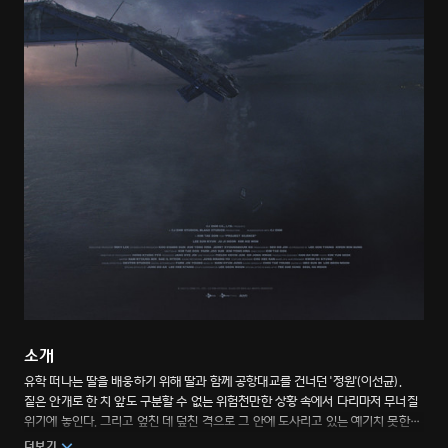
소개
유학 떠나는 딸을 배웅하기 위해 딸과 함께 공항대교를 건너던 '정원'(이선균).
짙은 안개로 한 치 앞도 구분할 수 없는 위험천만한 상황 속에서 다리마저 무너질
위기에 놓인다. 그리고 엎친 데 덮친 격으로 그 안에 도사리고 있는 예기치 못한
위협까지… 연이어 닥치는 재난 속에서 살아남기 위해 고군분투하는 사람들의
더보기