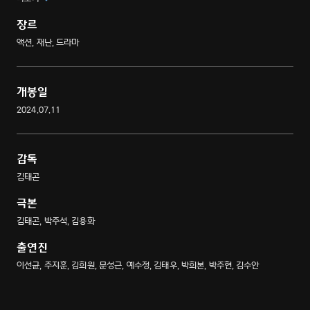
이야기를 다룬 재난 블록버스터.
장르
액션, 재난, 드라마
개봉일
2024.07.11
감독
김태곤
극본
김태곤, 박주석, 김용화
출연진
이선균, 주지훈, 김희원, 문성근, 예수정, 김태우, 박희본, 박주현, 김수안