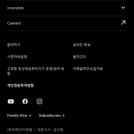
어려운 제작 환경 속에서도 감독 이하 배우 & 스탭들이 열심히 만든 작품인 만큼
이상한 놈 >(2008년 비경쟁 부문), <박쥐>(2009년 경쟁 부문), <마더>(2009년
국경을 초월해 많은 관객들이 보고, 응원해 주길 바란다”라는 기대감을 드러냈다.
주목할 만한 시선), <표적>(2014년 비경쟁 부문), <아가씨>(2016년 경쟁 부문),
<탈출: PROJECT SILENCE>는 일상의 공간이 한순간에 걷잡을 수 없는
Investors
<불한당: 나쁜 놈들의 세상>(2017년 비경쟁 부문), <공작>(2018년 비경쟁 부문),
재난의 현장으로 뒤바뀌고, 가장 친근한 존재가 위협의 대상이 되는 현실감
<기생충>(2019년 경쟁 부문), <브로커>(2022년 경쟁 부문), <헤어질 결심 >
넘치는 설정을 바탕으로 이제껏 본 적 없는 새로운 재난 영화의 탄생을 예고하고
Careers
(2022년 경쟁 부문)까지 자사 투자배급 작품 중 총 12편의 영화를 칸
있다. <기생충> 이선균과 <신과함께> 시리즈 주지훈, 천만 배우들이 의기투합한
국제영화제에 진출시켰다.
것을 비롯해 김희원, 문성근, 예수정, 김태우, 박희본, 박주현, 김수안까지 세대
불문, 다양한 개성과 매력을 겸비한 배우들이 합류해 완벽한 연기 앙상블을
제76회 칸 국제영화제를 통해 전 세계 최초 공개되는 영화 <탈출: PROJECT
선보인다. 여기에 <기생충><브로커> 홍경표 촬영감독, <부산행><화이: 괴물을
SILENCE>는 2023년 국내 관객들과 만날 예정이다.
문의하기
온라인 제보
삼킨 아이> 박주석 작가, < 다만 악에서 구하소서> 이건문 무술감독, <길복순><
킹메이커> 한아름 미술감독, <승리호><신과함께> 시리즈의 VFX 회사 덱스터
시청자위원회
법적고지
스튜디오 등 대한민국 최고의 흥행 제작진이 가세해 신뢰를 더한다.
고정형 영상정보처리기기 운영/관리 방
이메일무단수집거부
침
개인정보처리방침
Family Site
Subsidiaries
(주)씨제이이엔엠
대표이사 : 윤상현