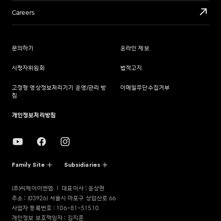
Careers
문의하기
온라인 제보
시청자위원회
법적고지
고정형 영상정보처리기기 운영/관리 방
이메일무단수집거부
침
개인정보처리방침
Family Site
Subsidiaries
(주)씨제이이엔엠
대표이사 : 윤상현
주소 : (03926) 서울시 마포구 상암산로 66
사업자 등록번호 : 106-81-51510
개인정보 보호책임자 : 김지훈