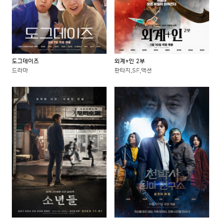
도그데이즈
외계+인 2부
드라마
판타지,SF,액션