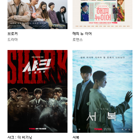
브로커
해피 뉴 이어
드라마
로맨스
샤크 : 더 비기닝
서복