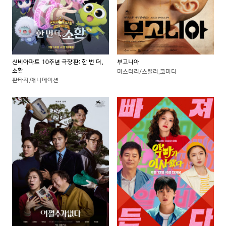
신비아파트 10주년 극장판: 한 번 더,
부고니아
소환
미스터리/스릴러,코미디
판타지,애니메이션