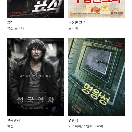
표적
수상한 그녀
액션,드라마
드라마
설국열차
명왕성
액션
미스터리/스릴러,드라마