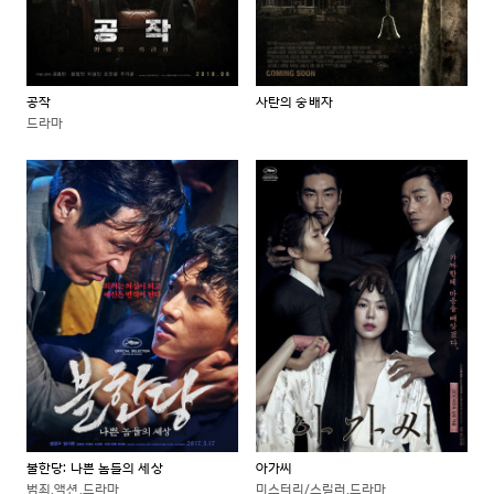
공작
사탄의 숭배자
드라마
불한당: 나쁜 놈들의 세상
아가씨
범죄,액션,드라마
미스터리/스릴러,드라마