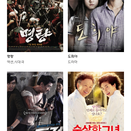
명량
도희야
액션,시대극
드라마