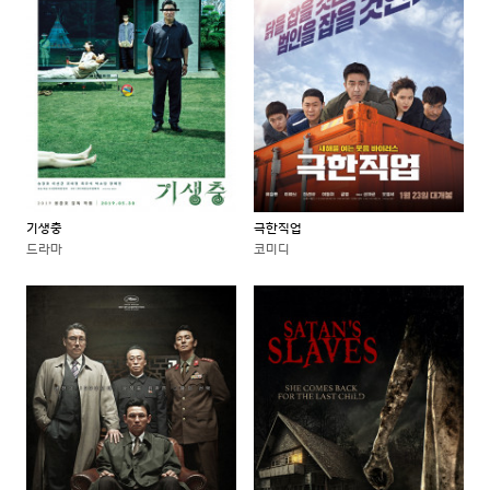
기생충
극한직업
드라마
코미디