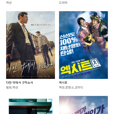
액션
드라마
다만 악에서 구하소서
엑시트
범죄,액션
액션,로맨스,코미디