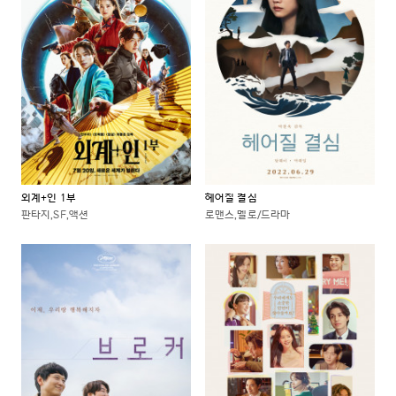
외계+인 1부
헤어질 결심
판타지,SF,액션
로맨스,멜로/드라마