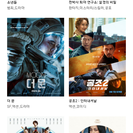
소년들
천박사 퇴마 연구소: 설경의 비밀
범죄,드라마
판타지,미스터리/스릴러,공포
더 문
공조2 : 인터내셔날
SF,액션,드라마
액션,코미디