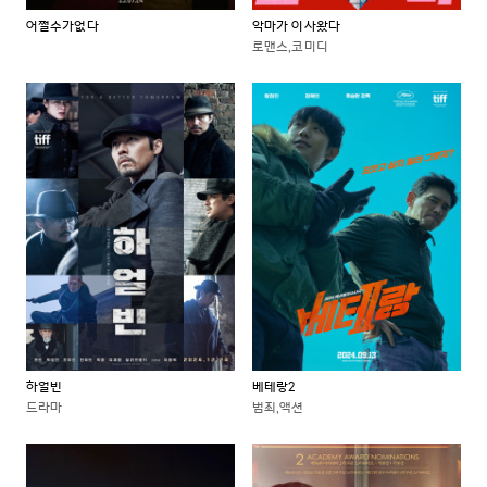
어쩔수가없다
악마가 이사왔다
로맨스,코미디
하얼빈
베테랑2
드라마
범죄,액션