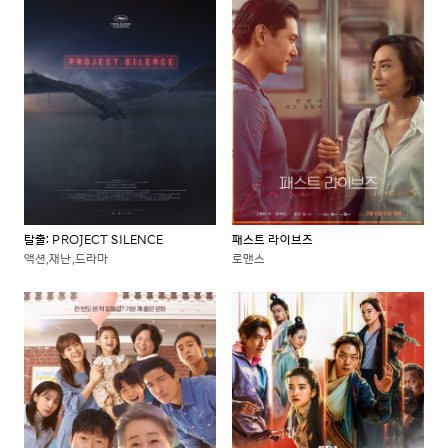
탈출: PROJECT SILENCE
패스트 라이브즈
액션,재난,드라마
로맨스