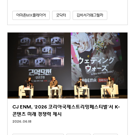
아마존MX플레이어
굿닥터
김비서가왜그럴까
CJ ENM, ‘2026 코리아국제스트리밍페스티벌’서 K-
콘텐츠 미래 경쟁력 제시
2026.06.18