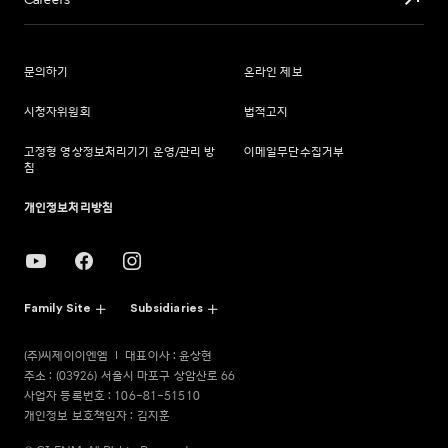
Careers
문의하기
온라인 제보
시청자위원회
법적고지
고정형 영상정보처리기기 운영/관리 방
이메일무단수집거부
침
개인정보처리방침
Family Site
Subsidiaries
(주)씨제이이엔엠
대표이사 : 윤상현
주소 : (03926) 서울시 마포구 상암산로 66
사업자 등록번호 : 106-81-51510
개인정보 보호책임자 : 김지훈