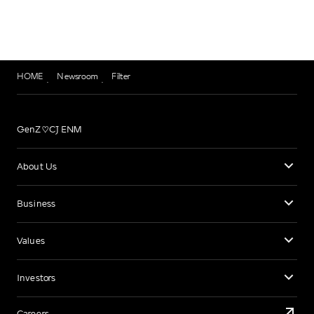
HOME
Newsroom
Filter
GenZ♡CJ ENM
About Us
Business
Values
Investors