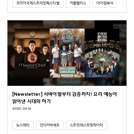
코리아국제스트리밍페스티벌
커플팰리스
아이엠복서
[Newsletter] 서바이벌부터 검증까지! 요리 예능이
읽어낸 시대의 허기
2026.06.14
뉴스레터
언더커버셰프
스트릿레스토랑파이터