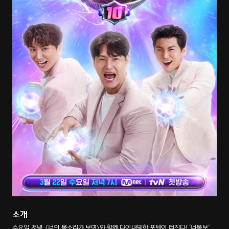
소개
수요일 저녁, <너의 목소리가 보여>와 함께 다이내믹한 포텐이 터진다! ‘너목보’