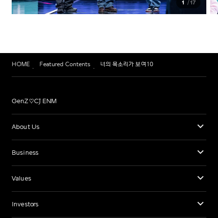
1
17
HOME
Featured Contents
너의 목소리가 보여10
GenZ♡CJ ENM
About Us
Business
Values
Investors