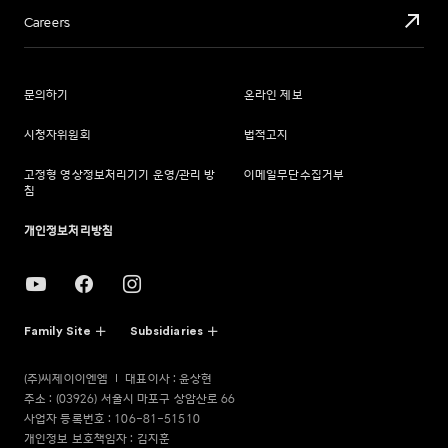
Careers
문의하기
온라인 제보
시청자위원회
법적고지
고정형 영상정보처리기기 운영/관리 방
이메일무단수집거부
침
개인정보처리방침
Family Site
Subsidiaries
(주)씨제이이엔엠
대표이사 : 윤상현
주소 : (03926) 서울시 마포구 상암산로 66
사업자 등록번호 : 106-81-51510
개인정보 보호책임자 : 김지훈