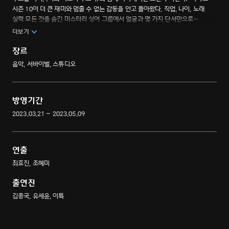
시즌 10이 더 큰 재미와 멈출 수 없는 감동을 안고 돌아왔다. 직업, 나이, 노래
실력 모든 것을 숨긴 미스터리 싱어 그룹에서 얼굴과 몇 가지 단서만으로
실력자인지 음치인지 가려내는 미션, 이번엔 잘 찾아낼 수 있을까? ‘김종국’,
더보기
‘유세윤’, ‘이특’과 함께하는 전 국민 대반전 음악 추리쇼.
장르
음악, 서바이벌, 스튜디오
방영기간
2023.03.21 ~ 2023.05.09
연출
최효진, 조혜미
출연진
김종국, 유세윤, 이특