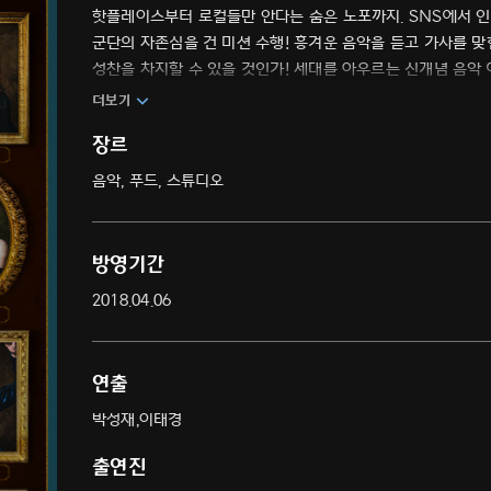
핫플레이스부터 로컬들만 안다는 숨은 노포까지. SNS에서 인
군단의 자존심을 건 미션 수행! 흥겨운 음악을 듣고 가사를 맞
성찬을 차지할 수 있을 것인가! 세대를 아우르는 신개념 음악 
더보기
장르
음악, 푸드, 스튜디오
방영기간
2018.04.06
연출
박성재,이태경
출연진