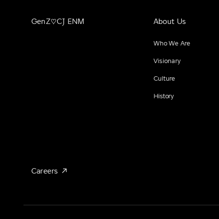
GenZ♡CJ ENM
About Us
Who We Are
Visionary
Culture
History
Careers