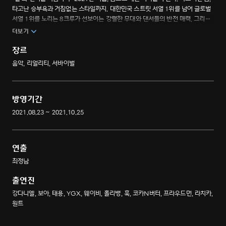
타고난 승부욕과 거침없는 스타일까지. 대한민국 스트릿 서열 1위를 넘어 글로벌
서열 1위를 노리는 8크루가 선보이는 강렬한 무대와 댄서들의 반전 매력, 그리고
끈끈한 우정까지. 한국 댄스 서바이벌 프로그램 사상 최대의 흥행작
더보기
장르
음악, 리얼리티, 서바이벌
방영기간
2021.08.23 ~ 2021.10.25
연출
최정남
출연진
강다니엘, 보아, 태용, YGX, 웨이비, 홀리뱅, 훅, 코카N버터, 프라우드먼, 라치카,
원트