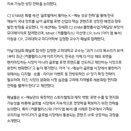
지속 가능한 성장 전략을 논의했다.
CJ ENM은 특별 세션 ‘글로벌에서 통하는 K-예능 성공 전략’을 통해 한국
예능이 국내 장르를 넘어 글로벌 포맷 산업의 핵심 콘텐츠로 성장한 배경과 향후
발전 방향을 공유했다. 이 세션에는 장세희 CJ ENM 플랫폼사업기획담당 부장이
모더레이터로 참여했으며, Mnet <커플팰리스> 이선영 CP, tvN <아이 엠 복서>
이원웅 CP, 고려대학교 미디어학부 김정환 교수가 패널로 함께했다.
이날 대담회 패널로 참석한 김정환 고려대학교 교수는 “과거 <너의 목소리가 보여
>부터 최근 <커플팰리스>에 이르기까지, 한국은 이제 더 이상 해외 포맷을
벤치마킹하는 시장이 아니라 글로벌 포맷 트렌드를 선도하고 제안하는 시장으로
완전히 변화했다”고 높이 평가했다. 이어 “K-예능이 글로벌 시장에서 롱런하기
위해서는 디지털·숏폼·라이브 이벤트 등 전방위적인 IP 장기 확장 전략이
필요하며, 타깃 시장의 문화와 시청 습관을 고려해 지역별로 세분화된 현지화
전략을 펼쳐야 한다”고 제언했다.
패널들은 K-예능만의 독창적인 스토리텔링과 제작 역량, 포맷 수출 및 현지화
가능성을 비롯해 글로벌 시장에서 지속적으로 경쟁력을 확보하기 위한 전략을
논의했다. 특히 <커플팰리스>와 <아이 엠 복서>를 사례로 한국에서 기획된
오리지널 아이디어가 글로벌 시장에서 통용되는 콘텐츠 IP로 성장하는 과정을
소개했다.