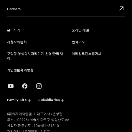
Careers
문의하기
온라인 제보
시청자위원회
법적고지
고정형 영상정보처리기기 운영/관리 방
이메일무단수집거부
침
개인정보처리방침
Family Site
Subsidiaries
(주)씨제이이엔엠
대표이사 : 윤상현
주소 : (03926) 서울시 마포구 상암산로 66
사업자 등록번호 : 106-81-51510
개인정보 보호책임자 : 김지훈