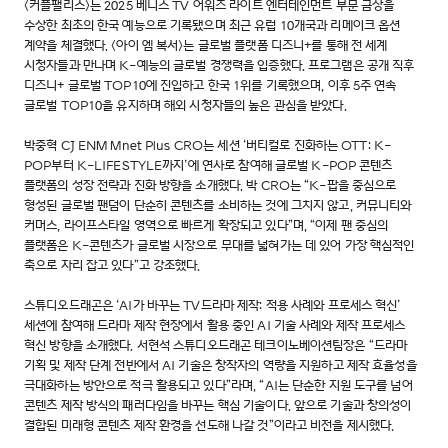
<커플팰리스>는 2025 베니스 TV 어워즈 라이트 엔터테인먼트 부문 금상을
수상한 최초의 한국 예능으로 기록됐으며 최근 유럽 10개국과 리메이크 옵션
계약을 체결했다. <아이 엠 복서>는 글로벌 플랫폼 디즈니+를 통해 전 세계
시청자들과 만나며 K-예능의 글로벌 경쟁력을 입증했다. 프로그램은 공개 직후
디즈니+ 글로벌 TOP10에 진입하고 한국 1위를 기록했으며, 이후 5주 연속
글로벌 TOP10을 유지하며 해외 시청자들의 높은 관심을 받았다.
박중혁 CJ ENM Mnet Plus CRO는 세션 ‘버티컬로 진화하는 OTT: K-
POP부터 K-LIFESTYLE까지’에 연사로 참여해 글로벌 K-POP 콘텐츠
플랫폼의 성장 전략과 진화 방향을 소개했다. 박 CRO는 “K-팝을 중심으로
형성된 글로벌 팬덤이 단순히 콘텐츠를 소비하는 것에 그치지 않고, 커뮤니티와
커머스, 라이프스타일 영역으로 빠르게 확장되고 있다”며, “이제 팬 중심의
플랫폼은 K-콘텐츠가 글로벌 시장으로 무대를 넓혀가는 데 있어 가장 핵심적인
축으로 자리 잡고 있다”고 강조했다.
스튜디오드래곤은 ‘AI가 바꾸는 TV드라마 제작: 적용 사례와 프로세스 혁신’
세션에 참여해 드라마 제작 현장에서 활용 중인 AI 기술 사례와 제작 프로세스
혁신 방향을 소개했다. 서현석 스튜디오드래곤 테크이노베이션팀장은 “드라마
기획 및 제작 단계 전반에서 AI 기술은 창작자의 역량을 지원하고 제작 효율성을
극대화하는 방안으로 적극 활용되고 있다”라며, “AI는 단순한 지원 도구를 넘어
콘텐츠 제작 방식의 패러다임을 바꾸는 핵심 기술이다. 앞으로 기술과 창의성이
결합된 미래형 콘텐츠 제작 환경을 선도해 나갈 것”이라고 비전을 제시했다.