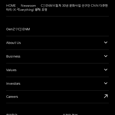
HOME
Newsroom
CJ ENM K컬처 30년 문화사업 선구안 CNN 다큐멘
터리 <K-Everything> 통해 조명
GenZ♡CJ ENM
About Us
Business
Values
Investors
Careers