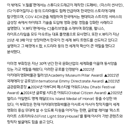
이 밖에도 ‘K필름’편에서는 스튜디오드래곤이 제작한 <도깨비>, <미스터 션샤인>,
<다 이루어질지니> 등의 드라마들도 함께 언급하며 한국만의 스토리에 대해
탐구했으며, CGV 4DX관을 체험하며 한국에서는 팬데믹과 스트리밍 서비스의
급성장 속에서 하이테크 기술을 도입해 영화 관람 경험을 강화한 사례라고
설명했다. ‘K뷰티’편에서는 CJ올리브영을 소개하며 화장품, 웰니스,
라이프스타일을 모두 아우르는 대표 플랫폼으로 묘사했다. 또한 K뷰티가 지난
25년 새 3배 이상 성장하면서 한국이 전 세계 뷰티 트렌드를 선도하고 있다고
설명하고 그 배경에 K팝, K드라마 등의 전 세계적 확산이 큰 역할을 했다고
분석했다.
이미경 부회장은 지난 30여 년간 한국 문화산업의 세계화를 이끌며 동서양을
잇는 가교 역할을 해왔다. 이러한 공로를 인정받아 ▲2022년
아카데미영화박물관 필러상(Academy Museum Pillar Award) ▲2022년
국제에미상 공로상(International Emmy Directorate Award) ▲2023년
금관문화훈장 ▲2024년 아부다비 페스티벌 어워드(Abu Dhabi Festival
Award) ▲2024년 글로벌 시티즌 어워드(Global Citizen Award) ▲2025년
엘리스 아일랜드 명예 메달(Ellis Island Medal of Honor) 등을 수상한 바
있다. 이 부회장은 현재 아카데미영화박물관 이사로서 아시아 창작자들이 세계
영화의 중심 무대에 설 수 있도록 지원을 이어가는 한편, 글로벌 레이블 '퍼스트
라이트 스토리하우스(First Light StoryHouse)'를 통해 아시아 기반 콘텐츠와
창작자 발굴에도 힘을 쏟고 있다.