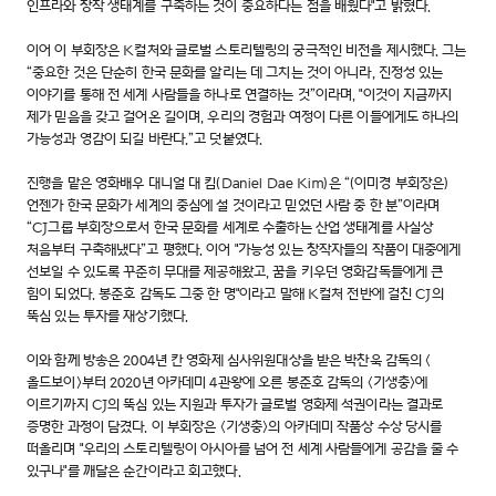
인프라와 창작 생태계를 구축하는 것이 중요하다는 점을 배웠다"고 밝혔다.
이어 이 부회장은 K컬처와 글로벌 스토리텔링의 궁극적인 비전을 제시했다. 그는
“중요한 것은 단순히 한국 문화를 알리는 데 그치는 것이 아니라, 진정성 있는
이야기를 통해 전 세계 사람들을 하나로 연결하는 것”이라며, "이것이 지금까지
제가 믿음을 갖고 걸어온 길이며, 우리의 경험과 여정이 다른 이들에게도 하나의
가능성과 영감이 되길 바란다.”고 덧붙였다.
진행을 맡은 영화배우 대니얼 대 킴(Daniel Dae Kim)은 “(이미경 부회장은)
언젠가 한국 문화가 세계의 중심에 설 것이라고 믿었던 사람 중 한 분”이라며
“CJ그룹 부회장으로서 한국 문화를 세계로 수출하는 산업 생태계를 사실상
처음부터 구축해냈다”고 평했다. 이어 "가능성 있는 창작자들의 작품이 대중에게
선보일 수 있도록 꾸준히 무대를 제공해왔고, 꿈을 키우던 영화감독들에게 큰
힘이 되었다. 봉준호 감독도 그중 한 명"이라고 말해 K컬처 전반에 걸친 CJ의
뚝심 있는 투자를 재상기했다.
이와 함께 방송은 2004년 칸 영화제 심사위원대상을 받은 박찬욱 감독의 <
올드보이>부터 2020년 아카데미 4관왕에 오른 봉준호 감독의 <기생충>에
이르기까지 CJ의 뚝심 있는 지원과 투자가 글로벌 영화제 석권이라는 결과로
증명한 과정이 담겼다. 이 부회장은 <기생충>의 아카데미 작품상 수상 당시를
떠올리며 "우리의 스토리텔링이 아시아를 넘어 전 세계 사람들에게 공감을 줄 수
있구나"를 깨달은 순간이라고 회고했다.