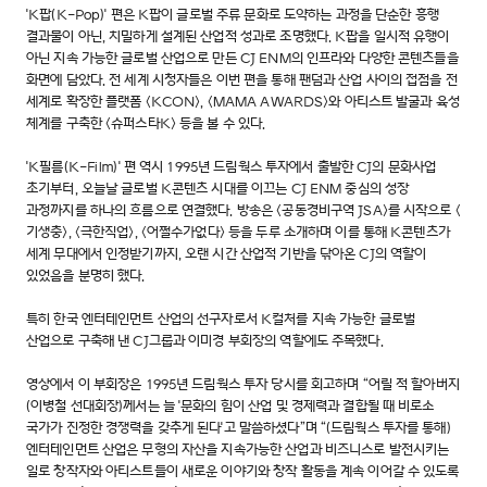
'K팝(K-Pop)' 편은 K팝이 글로벌 주류 문화로 도약하는 과정을 단순한 흥행
결과물이 아닌, 치밀하게 설계된 산업적 성과로 조명했다. K팝을 일시적 유행이
아닌 지속 가능한 글로벌 산업으로 만든 CJ ENM의 인프라와 다양한 콘텐츠들을
화면에 담았다. 전 세계 시청자들은 이번 편을 통해 팬덤과 산업 사이의 접점을 전
세계로 확장한 플랫폼 <KCON>, <MAMA AWARDS>와 아티스트 발굴과 육성
체계를 구축한 <슈퍼스타K> 등을 볼 수 있다.
'K필름(K-Film)' 편 역시 1995년 드림웍스 투자에서 출발한 CJ의 문화사업
초기부터, 오늘날 글로벌 K콘텐츠 시대를 이끄는 CJ ENM 중심의 성장
과정까지를 하나의 흐름으로 연결했다. 방송은 <공동경비구역 JSA>를 시작으로 <
기생충>, <극한직업>, <어쩔수가없다> 등을 두루 소개하며 이를 통해 K콘텐츠가
세계 무대에서 인정받기까지, 오랜 시간 산업적 기반을 닦아온 CJ의 역할이
있었음을 분명히 했다.
특히 한국 엔터테인먼트 산업의 선구자로서 K컬처를 지속 가능한 글로벌
산업으로 구축해 낸 CJ그룹과 이미경 부회장의 역할에도 주목했다.
영상에서 이 부회장은 1995년 드림웍스 투자 당시를 회고하며 “어릴 적 할아버지
(이병철 선대회장)께서는 늘 '문화의 힘이 산업 및 경제력과 결합될 때 비로소
국가가 진정한 경쟁력을 갖추게 된다'고 말씀하셨다”며 “(드림웍스 투자를 통해)
엔터테인먼트 산업은 무형의 자산을 지속가능한 산업과 비즈니스로 발전시키는
일로 창작자와 아티스트들이 새로운 이야기와 창작 활동을 계속 이어갈 수 있도록